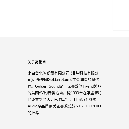
关于高登尚
來自台北的凱競有限公司 (巨坤科技有限公
司)，是美國Golden Sound在亞洲區的總代
理。Golden Sound是一家專營於Hi-end製品
的美國AV影音製造商。從1990年在華盛頓特
區成立到今天，已逾17年。目前仍有多項
Audio產品得到美國專業雜誌STREEOPHILE
的推荐......