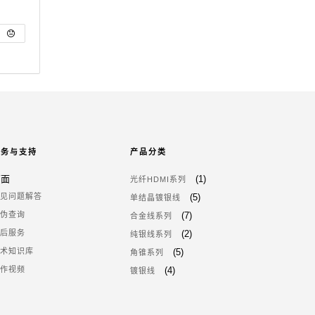
服务与支持
产品分类
页面
(1)
光纤HDMI系列
常见问题解答
(5)
单结晶镀银线
防伪查询
(7)
合金线系列
售后服务
(2)
纯银线系列
技术知识库
(5)
角锥系列
操作视频
(4)
镀银线