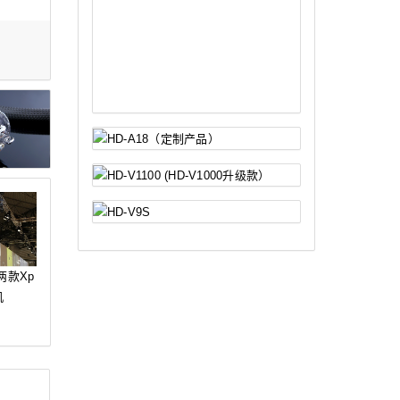
两款Xp
机