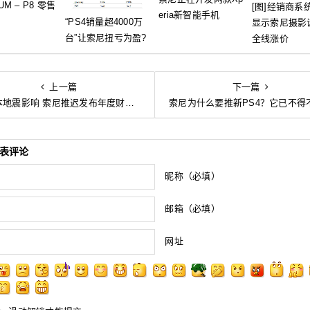
UM – P8 零售
[图]经销商系
eria新智能手机
“PS4销量超4000万
显示索尼摄影
台”让索尼扭亏为盈?
全线涨价
上一篇
下一篇
地震影响 索尼推迟发布年度财报预期
索尼为什么要推新PS4？它已不得不这
表评论
昵称（必填）
邮箱（必填）
网址