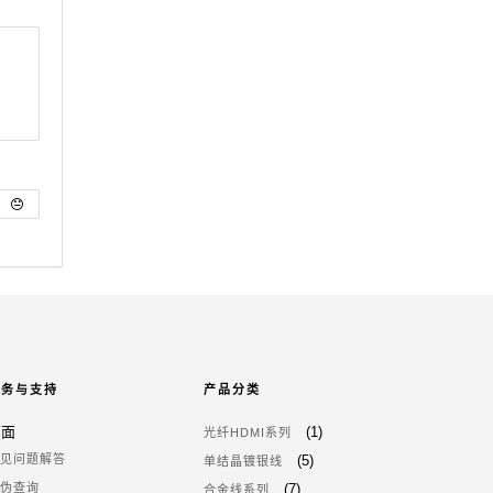
服务与支持
产品分类
页面
(1)
光纤HDMI系列
常见问题解答
(5)
单结晶镀银线
防伪查询
(7)
合金线系列