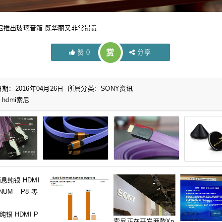
赞
0
赏
分享
期：2016年04月26日 所属分类：
SONY资讯
：
hdmi
索尼
银 HDMI P
索尼正在开发两款Xp