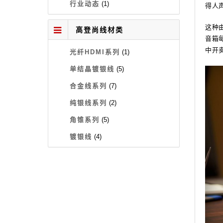
行业动态
(1)
得人
这种由
高登尚线材类
音箱
中开
光纤HDMI系列
(1)
单结晶镀银线
(5)
合金线系列
(7)
纯银线系列
(2)
角锥系列
(5)
镀银线
(4)