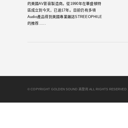
的美國AV影音製造商。從1990年在華盛頓特
區成立到今天，已逾17年。目前仍有多項
Audio產品得到美國專業雜誌STREEOPHILE
的推荐......
© COPYRIGHT GOLDEN SOUND 高登尚 ALL RIGHTS RESE