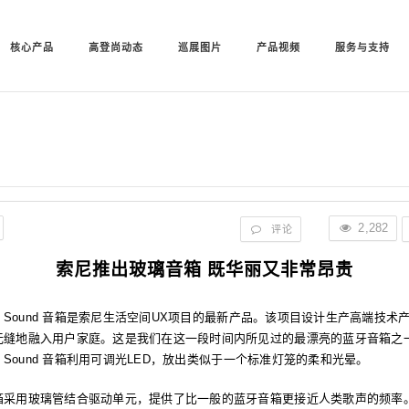
核心产品
高登尚动态
巡展图片
产品视频
服务与支持
2,282
评论
索尼推出玻璃音箱 既华丽又非常昂贵
ss Sound 音箱是索尼生活空间UX项目的最新产品。该项目设计生产高端技术
无缝地融入用户家庭。这是我们在这一段时间内所见过的最漂亮的蓝牙音箱之
ss Sound 音箱利用可调光LED，放出类似于一个标准灯笼的柔和光晕。
箱采用玻璃管结合驱动单元，提供了比一般的蓝牙音箱更接近人类歌声的频率