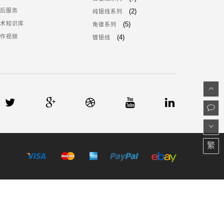
售后服务
(2)
纯银线系列
技术知识库
(5)
角锥系列
操作视频
(4)
镀银线
繁